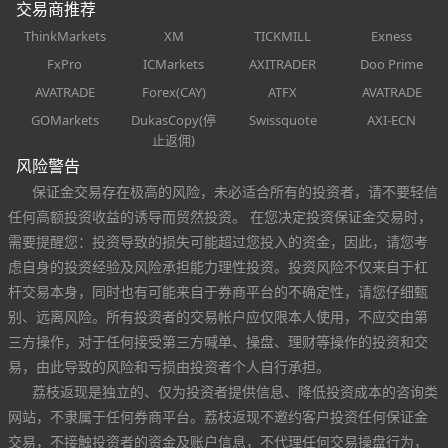
交易商推荐
ThinkMarkets
XM
TICKMILL
Exness
FxPro
ICMarkets
AXITRADER
Doo Prime
AVATRADE
Forex(CAY)
ATFX
AVATRADE
GOMarkets
DukasCopy(停
Swissquote
AXI-ECN
止返佣)
风险警告
保证金交易存在极高的风险，未必适合所有的投资者，请不要轻信
任何高额投资收益的诱导而贸然投资。 在您决定投资保证金交易时，
需要提醒您：投资导致的损失可能超过您投入的资金，因此，请您考
虑自身的投资经验及风险承担能力理性投资。投资风险不仅来自于杠
杆交易本身，同时也有可能来自于券商平台的不确定性，请您仔细甄
别、远离风险。所有投资者的交易帐户应仅限本人使用，不应交由第
三方操作，对于任何接受第三方喊单、操盘、理财等操作的投资和交
易，由此导致的风险和亏损由投资者个人自行承担。
荔枝返现是独立的、仅为投资者提供信息、降低投资成本的咨询类
网站，不隶属于任何券商平台。荔枝返现不邀约客户投资任何保证金
交易，不接触投资者的资金及账户信息，不代理任何交易操盘行为，