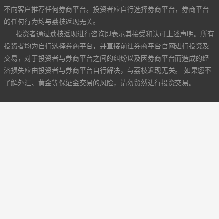
不向客户推荐任何券商平台。投资者应自行选择券商平台，券商平台
的任何行为均与荔枝返现无关。
投资者通过荔枝返现进行咨询即表示其接受和认可上述声明。所有
投资者均为自行选择券商平台，并直接前往券商平台官网进行投资及
交易，对于投资者与券商平台之间的纠纷以及因券商平台而造成的经
济损失应由投资者与券商平台自行解决，与荔枝返现无关。 如果您不
了解外汇、黄金等保证金交易的风险，请勿贸然进行投资交易。