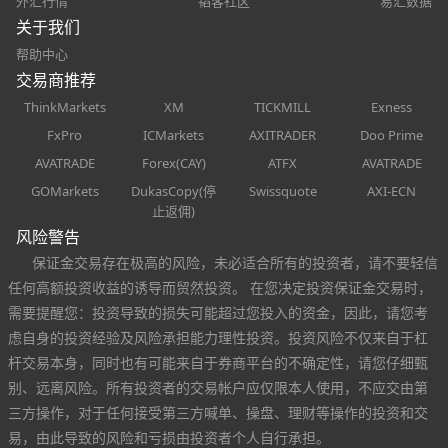
外汇行情
韬客社区
易汇数据
关于我们
帮助中心
交易商推荐
ThinkMarkets
XM
TICKMILL
Exness
FxPro
ICMarkets
AXITRADER
Doo Prime
AVATRADE
Forex(CAY)
ATFX
AVATRADE
GOMarkets
DukasCopy(停
Swissquote
AXI-ECN
止返佣)
风险警告
保证金交易存在极高的风险，未必适合所有的投资者，请不要轻信
任何高额投资收益的诱导而贸然投资。 在您决定投资保证金交易时，
需要提醒您：投资导致的损失可能超过您投入的资金，因此，请您考
虑自身的投资经验及风险承担能力理性投资。投资风险不仅来自于杠
杆交易本身，同时也有可能来自于券商平台的不确定性，请您仔细甄
别、远离风险。所有投资者的交易帐户应仅限本人使用，不应交由第
三方操作，对于任何接受第三方喊单、操盘、理财等操作的投资和交
易，由此导致的风险和亏损由投资者个人自行承担。