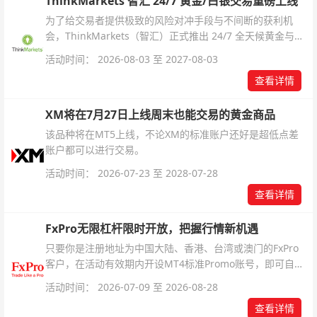
ThinkMarkets 智汇 24/7 黄金/白银交易重磅上线
为了给交易者提供极致的风险对冲手段与不间断的获利机
会，ThinkMarkets（智汇）正式推出 24/7 全天候黄金与白
银交易！本文将为您详细拆解本次升级的核心交易品种、杠
活动时间： 2026-08-03 至 2027-08-03
杆配置、支持软件及交易细则。
查看详情
XM将在7月27日上线周末也能交易的黄金商品
该品种将在MT5上线，不论XM的标准账户还好是超低点差
账户都可以进行交易。
活动时间： 2026-07-23 至 2028-07-28
查看详情
FxPro无限杠杆限时开放，把握行情新机遇
只要你是注册地址为中国大陆、香港、台湾或澳门的FxPro
客户，在活动有效期内开设MT4标准Promo账号，即可自动
解锁无限倍杠杆福利，无需额外复杂操作。
活动时间： 2026-07-09 至 2026-08-28
查看详情