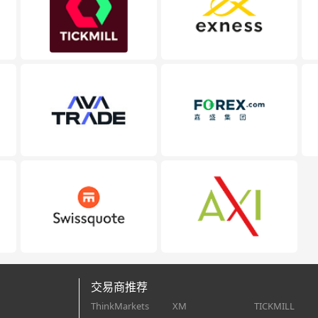
交易商推荐
ThinkMarkets
XM
TICKMILL