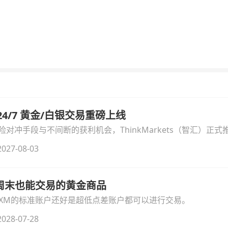
汇 24/7 黄金/白银交易重磅上线
冲手段与不间断的获利机会，ThinkMarkets（智汇）正式推出
细拆解本次升级的核心交易品种、杠杆配置、支持软件及交易细
027-08-03
线周末也能交易的黄金商品
论XM的标准账户还好是超低点差账户都可以进行交易。
028-07-28