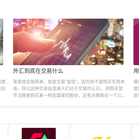
外汇到底在交易什么
用
很类
答案其实很简单，就是交易“金钱”。因为你不是购买东西本
便
你应
身，所以这种交易会混淆人们对于交易的认识。 把购买货
使
币当做是购买某一特定国家的股份，这有点像购买一个公司
息
的股票一样。货币的价格直接反映市场对于一国当前以及未
息
来经济状况的判断。