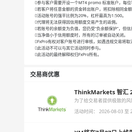
参与客户需要开设一个MT4 promo 标准账户，
若客户将任意金额的资金转出账户，将扣除相同金
活动账号的强平比例为20%，杠杆最高为1:500。
代理将无法获得因信用额度交易产生的返佣。
若账号的余额变为负值，您仍受“负余额保护”，但
当净值小于信用额度时，所有的订单被自动关闭。
FxPro有权对客户账号进行审核，如遇违规交易将
此活动不可以与其它活动同时参与。
此活动的最终解释权归FxPro所有。
交易商优惠
ThinkMarkets 智
为了给交易者提供极致的风险对
与白银交易！本文将为您详
活动时间： 2026-08-03 至 2