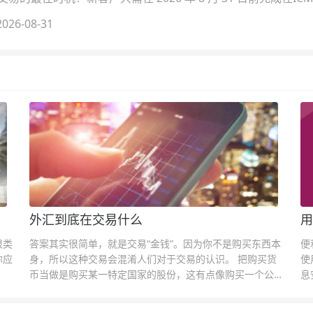
026-08-31
外汇到底在交易什么
用
很类
答案其实很简单，就是交易“金钱”。因为你不是购买东西本
便
你应
身，所以这种交易会混淆人们对于交易的认识。 把购买货
使
币当做是购买某一特定国家的股份，这有点像购买一个公司
息
的股票一样。货币的价格直接反映市场对于一国当前以及未
息
来经济状况的判断。