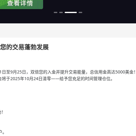
助力您的交易蓬勃发展
9月1日至9月25日，双倍您的入金并提升交易能量，总信用金高达5000美金
金将于2025年10月24日清零——给予您充足的时间管理仓位。
励！
户。