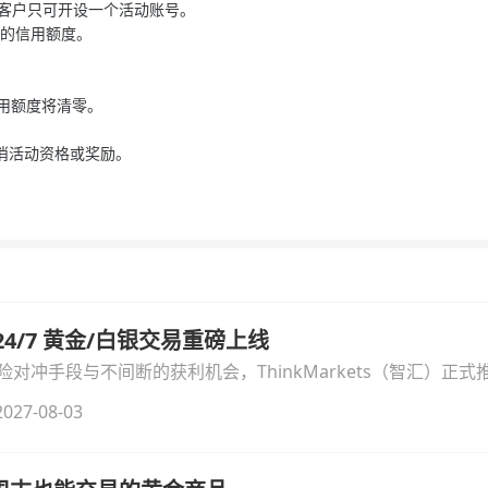
每位客户只可开设一个活动账号。
额的信用额度。
信用额度将清零。
取消活动资格或奖励。
汇 24/7 黄金/白银交易重磅上线
冲手段与不间断的获利机会，ThinkMarkets（智汇）正式推出
细拆解本次升级的核心交易品种、杠杆配置、支持软件及交易细
027-08-03