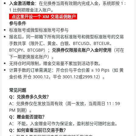
入金激活赠金
：在兑换券当周有效期内完成入金，系统即按 1 :
1 比例把赠金注入账户。
点这里开设一个 XM 交易返佣账户
参与条件
标准账号或微型标准账号可参与
报名后，同一邮箱下所有同名标准账号和微型标准账号的交易
手数共享（限外汇、黄金、白银、BTCUSD、BTCEUR、
BTCJPY、BTCGBP）；
兑换券仅限报名账户入金时使用
（可在
下一期更换报名账户）。
无持仓时间限制，赠金交易量不累加到活动手数。
计算手数的订单需满足：开仓价与平仓价差 ≥ 10 Pips（如 黄
金价格 开仓 3000.12，平仓 3001.12或2999.12）。
常见问题
Q：兑换券多久失效？
A：兑换券仅在发放当周有效（周一发放，当周周日 11 : 59
PM 到期）。
Q：
赠金
能否提取？
A： 不能，入金赠金可作为保证金，盈利部分可随时出金。
Q：如何查看当前已交易手数？