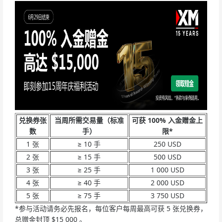
兑换券张
当周所需交易量（标准
可获 100% 入金赠金上
数
手）
限*
1 张
≥ 10 手
250 USD
2 张
≥ 15 手
500 USD
3 张
≥ 25 手
1 000 USD
4 张
≥ 40 手
2 000 USD
5 张
≥ 75 手
3 750 USD
*参与活动请务必先报名，每位客户每周最高可获 5 张兑换券，
总赠金封顶 $15 000 。