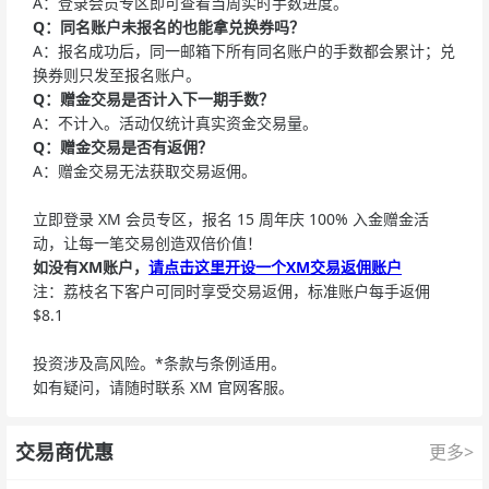
A：登录会员专区即可查看当周实时手数进度。
Q：同名账户未报名的也能拿兑换券吗？
A：报名成功后，同一邮箱下所有同名账户的手数都会累计；兑
换券则只发至报名账户。
Q：赠金交易是否计入下一期手数？
A：不计入。活动仅统计真实资金交易量。
Q：赠金交易是
否有返佣
？
A：赠金交易无法获取交易返佣。
立即登录 XM 会员专区，报名 15 周年庆 100% 入金赠金活
动，让每一笔交易创造双倍价值！
如没有XM账户，
请点击这里开设一个XM交易返佣账户
注：荔枝名下客户可同时享受交易返佣，标准账户每手返佣
$8.1
投资涉及高风险。*条款与条例适用。
如有疑问，请随时联系 XM 官网客服。
交易商优惠
更多>