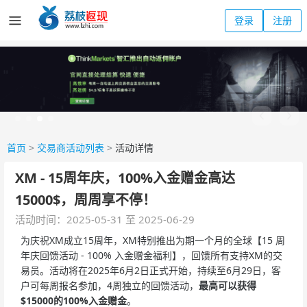
登录
注册
首页
>
交易商活动列表
>
活动详情
XM - 15周年庆，100%入金赠金高达
15000$，周周享不停！
活动时间：2025-05-31 至 2025-06-29
为庆祝XM成立15周年，XM特别推出为期一个月的全球【15 周
年庆回馈活动 - 100% 入金赠金福利】，回馈所有支持XM的交
易员。活动将在2025年6月2日正式开始，持续至6月29日，客
户可每周报名参加，4周独立的回馈活动，
最高可以获得
$
1500
0
的
100%
入金赠金
。