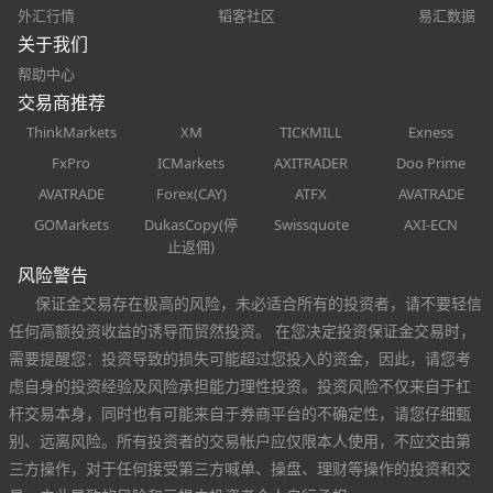
外汇行情
韬客社区
易汇数据
关于我们
帮助中心
交易商推荐
ThinkMarkets
XM
TICKMILL
Exness
FxPro
ICMarkets
AXITRADER
Doo Prime
AVATRADE
Forex(CAY)
ATFX
AVATRADE
GOMarkets
DukasCopy(停
Swissquote
AXI-ECN
止返佣)
风险警告
保证金交易存在极高的风险，未必适合所有的投资者，请不要轻信
任何高额投资收益的诱导而贸然投资。 在您决定投资保证金交易时，
需要提醒您：投资导致的损失可能超过您投入的资金，因此，请您考
虑自身的投资经验及风险承担能力理性投资。投资风险不仅来自于杠
杆交易本身，同时也有可能来自于券商平台的不确定性，请您仔细甄
别、远离风险。所有投资者的交易帐户应仅限本人使用，不应交由第
三方操作，对于任何接受第三方喊单、操盘、理财等操作的投资和交