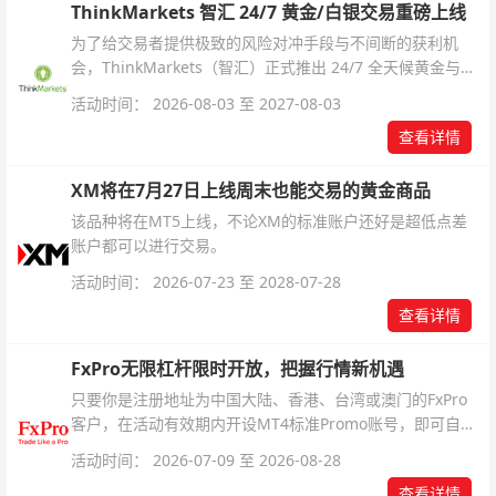
ThinkMarkets 智汇 24/7 黄金/白银交易重磅上线
为了给交易者提供极致的风险对冲手段与不间断的获利机
会，ThinkMarkets（智汇）正式推出 24/7 全天候黄金与白
银交易！本文将为您详细拆解本次升级的核心交易品种、杠
活动时间： 2026-08-03 至 2027-08-03
杆配置、支持软件及交易细则。
查看详情
XM将在7月27日上线周末也能交易的黄金商品
该品种将在MT5上线，不论XM的标准账户还好是超低点差
账户都可以进行交易。
活动时间： 2026-07-23 至 2028-07-28
查看详情
FxPro无限杠杆限时开放，把握行情新机遇
只要你是注册地址为中国大陆、香港、台湾或澳门的FxPro
客户，在活动有效期内开设MT4标准Promo账号，即可自动
解锁无限倍杠杆福利，无需额外复杂操作。
活动时间： 2026-07-09 至 2026-08-28
查看详情