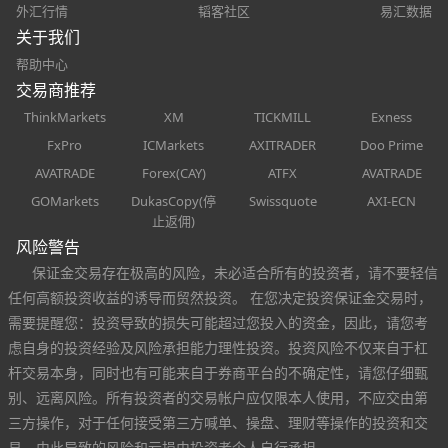
外汇行情
韬客社区
易汇数据
关于我们
帮助中心
交易商推荐
ThinkMarkets
XM
TICKMILL
Exness
FxPro
ICMarkets
AXITRADER
Doo Prime
AVATRADE
Forex(CAY)
ATFX
AVATRADE
GOMarkets
DukasCopy(停
Swissquote
AXI-ECN
止返佣)
风险警告
保证金交易存在极高的风险，未必适合所有的投资者，请不要轻信
任何高额投资收益的诱导而贸然投资。 在您决定投资保证金交易时，
需要提醒您：投资导致的损失可能超过您投入的资金，因此，请您考
虑自身的投资经验及风险承担能力理性投资。投资风险不仅来自于杠
杆交易本身，同时也有可能来自于券商平台的不确定性，请您仔细甄
别、远离风险。所有投资者的交易帐户应仅限本人使用，不应交由第
三方操作，对于任何接受第三方喊单、操盘、理财等操作的投资和交
易，由此导致的风险和亏损由投资者个人自行承担。