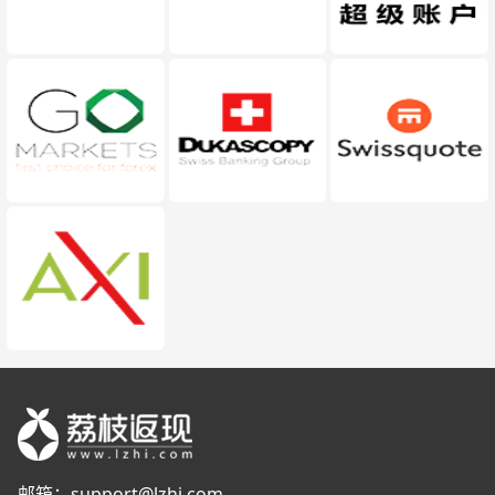
邮箱：
support@lzhi.com