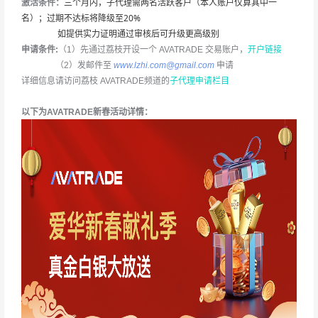
三个月内，子代理需两名活跃客户（本人账户仅算其中一
激活条件：
名）；过期不达标将降级至20%
如提供实力证明通过审核后可升级更高级别
申请条件:
（1）先通过荔枝开设一个 AVATRADE 交易账户，
开户链接
（2）发邮件至
www.lzhi.com@gmail.com
申请
详细信息请访问荔枝 AVATRADE频道的
子代理申请栏目
以下为AVATRADE新春活动详情：