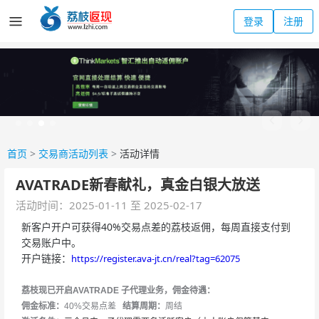
登录
注册
首页
>
交易商活动列表
>
活动详情
AVATRADE新春献礼，真金白银大放送
活动时间：2025-01-11 至 2025-02-17
新客户开户可获得40%交易点差的荔枝返佣，每周直接支付到
交易账户中。
开户链接：
https://register.ava-jt.cn/real?tag=62075
荔枝现已开启AVATRADE 子代理业务，佣金待遇：
佣金标准：
40%交易点差
结算周期：
周结