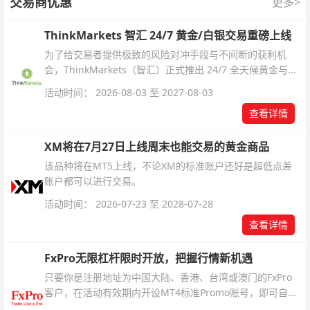
交易商优惠
更多>
ThinkMarkets 智汇 24/7 黄金/白银交易重磅上线
为了给交易者提供极致的风险对冲手段与不间断的获利机
会，ThinkMarkets（智汇）正式推出 24/7 全天候黄金与白
银交易！本文将为您详细拆解本次升级的核心交易品种、杠
活动时间： 2026-08-03 至 2027-08-03
杆配置、支持软件及交易细则。
查看详情
XM将在7月27日上线周末也能交易的黄金商品
该品种将在MT5上线，不论XM的标准账户还好是超低点差
账户都可以进行交易。
活动时间： 2026-07-23 至 2028-07-28
查看详情
FxPro无限杠杆限时开放，把握行情新机遇
只要你是注册地址为中国大陆、香港、台湾或澳门的FxPro
客户，在活动有效期内开设MT4标准Promo账号，即可自动
解锁无限倍杠杆福利，无需额外复杂操作。