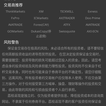
交易商推荐
ThinkMarkets
XM
TICKMILL
Exness
FxPro
ICMarkets
AXITRADER
Doo Prime
AVATRADE
Forex(CAY)
ATFX
AVATRADE
GOMarkets
DukasCopy(停
Swissquote
AXI-ECN
止返佣)
风险警告
保证金交易存在极高的风险，未必适合所有的投资者，请不要轻信
任何高额投资收益的诱导而贸然投资。 在您决定投资保证金交易时，
需要提醒您：投资导致的损失可能超过您投入的资金，因此，请您考
虑自身的投资经验及风险承担能力理性投资。投资风险不仅来自于杠
杆交易本身，同时也有可能来自于券商平台的不确定性，请您仔细甄
别、远离风险。所有投资者的交易帐户应仅限本人使用，不应交由第
三方操作，对于任何接受第三方喊单、操盘、理财等操作的投资和交
易，由此导致的风险和亏损由投资者个人自行承担。
荔枝返现是独立的、仅为投资者提供信息、降低投资成本的咨询类
网站，不隶属于任何券商平台。荔枝返现不邀约客户投资任何保证金