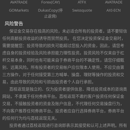
AVATRADE
Forex(CAY)
ATFX
AVATRADE
GOMarkets
DukasCopy(停
Swissquote
AXI-ECN
止返佣)
风险警告
保证金交易存在极高的风险，未必适合所有的投资者，请不要轻信
任何高额投资收益的诱导而贸然投资。 在您决定投资保证金交易时，
需要提醒您：投资导致的损失可能超过您投入的资金，因此，请您考
虑自身的投资经验及风险承担能力理性投资。投资风险不仅来自于杠
杆交易本身，同时也有可能来自于券商平台的不确定性，请您仔细甄
别、远离风险。所有投资者的交易帐户应仅限本人使用，不应交由第
三方操作，对于任何接受第三方喊单、操盘、理财等操作的投资和交
易，由此导致的风险和亏损由投资者个人自行承担。
荔枝返现是独立的、仅为投资者提供信息、降低投资成本的咨询类
网站，不隶属于任何券商平台。荔枝返现不邀约客户投资任何保证金
交易，不接触投资者的资金及账户信息，不代理任何交易操盘行为，
不向客户推荐任何券商平台。投资者应自行选择券商平台，券商平台
的任何行为均与荔枝返现无关。
投资者通过荔枝返现进行咨询即表示其接受和认可上述声明。所有