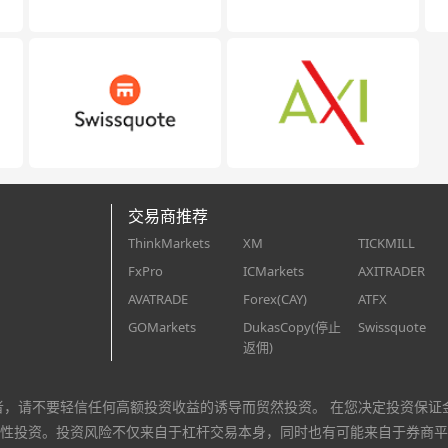
交易商推荐
ThinkMarkets
XM
TICKMILL
FxPro
ICMarkets
AXITRADER
AVATRADE
Forex(CAY)
ATFX
GOMarkets
DukasCopy(停止
Swissquote
返佣)
者，请不要轻信任何高额投资收益的诱导而贸然投资。 在您决定投资保证
性投资。投资风险不仅来自于杠杆交易本身，同时也有可能来自于券商平