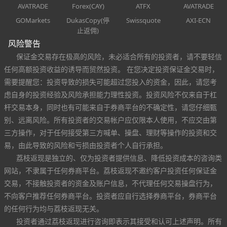
AVATRADE
Forex(CAY)
ATFX
AVATRADE
GOMarkets
DukasCopy(停
Swissquote
AXI-ECN
止返佣)
风险警告
保证金交易存在极高的风险，未必适合所有的投资者，请不要轻信
任何高额投资收益的诱导而贸然投资。 在您决定投资保证金交易时，
需要提醒您：投资导致的损失可能超过您投入的资金，因此，请您考
虑自身的投资经验及风险承担能力理性投资。投资风险不仅来自于杠
杆交易本身，同时也有可能来自于券商平台的不确定性，请您仔细甄
别、远离风险。所有投资者的交易帐户应仅限本人使用，不应交由第
三方操作，对于任何接受第三方喊单、操盘、理财等操作的投资和交
易，由此导致的风险和亏损由投资者个人自行承担。
荔枝返现是独立的、仅为投资者提供信息、降低投资成本的咨询类
网站，不隶属于任何券商平台。荔枝返现不邀约客户投资任何保证金
交易，不接触投资者的资金及账户信息，不代理任何交易操盘行为，
不向客户推荐任何券商平台。投资者应自行选择券商平台，券商平台
的任何行为均与荔枝返现无关。
投资者通过荔枝返现进行咨询即表示其接受和认可上述声明。所有