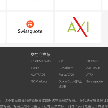
交易商推荐
ThinkMarkets
XM
TICKMILL
FxPro
ICMarkets
AXITRADER
AVATRADE
Forex(CAY)
ATFX
GOMarkets
DukasCopy(停止
Swissquote
返佣)
者，请不要轻信任何高额投资收益的诱导而贸然投资。 在您决定投资保证
性投资。投资风险不仅来自于杠杆交易本身，同时也有可能来自于券商平