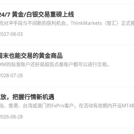
汇 24/7 黄金/白银交易重磅上线
冲手段与不间断的获利机会，ThinkMarkets（智汇）正式推出
细拆解本次升级的核心交易品种、杠杆配置、支持软件及交易细
027-08-03
线周末也能交易的黄金商品
论XM的标准账户还好是超低点差账户都可以进行交易。
028-07-28
时开放，把握行情新机遇
、香港、台湾或澳门的FxPro客户，在活动有效期内开设MT4标
无需额外复杂操作。
026-08-28