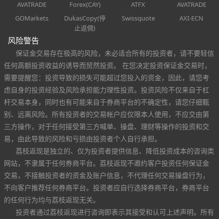
AVATRADE
Forex(CAY)
ATFX
AVATRADE
GOMarkets
DukasCopy(停
Swissquote
AXI-ECN
止返佣)
风险警告
保证金交易存在极高的风险，未必适合所有的投资者，请不要轻信
任何高额投资收益的诱导而贸然投资。 在您决定投资保证金交易时，
需要提醒您：投资导致的损失可能超过您投入的资金，因此，请您考
虑自身的投资经验及风险承担能力理性投资。投资风险不仅来自于杠
杆交易本身，同时也有可能来自于券商平台的不确定性，请您仔细甄
别、远离风险。所有投资者的交易帐户应仅限本人使用，不应交由第
三方操作，对于任何接受第三方喊单、操盘、理财等操作的投资和交
易，由此导致的风险和亏损由投资者个人自行承担。
荔枝返现是独立的、仅为投资者提供信息、降低投资成本的咨询类
网站，不隶属于任何券商平台。荔枝返现不邀约客户投资任何保证金
交易，不接触投资者的资金及账户信息，不代理任何交易操盘行为，
不向客户推荐任何券商平台。投资者应自行选择券商平台，券商平台
的任何行为均与荔枝返现无关。
投资者通过荔枝返现进行咨询即表示其接受和认可上述声明。所有